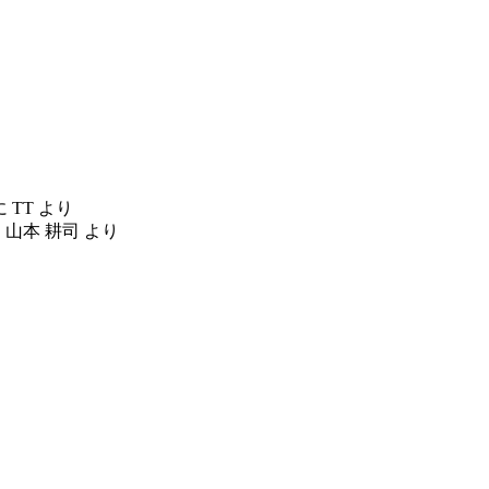
に
TT
より
に
山本 耕司
より