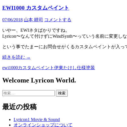
EWI1000 カスタムペイント
07/06/2018
山本 耕司
コメントする
いやー、EWIネタばかりですね。
Lyricon〜なんて付けずにWindSynth〜っていう名前に変
という事でたまーにお問合せがくるカスタムペイントが入っ
EWI1000
続きを読む
→
カ
ewi1000
カスタムペイント
伊東たけし仕様
塗装
ス
タ
Welcome Lyricon World.
ム
ペ
イ
検
ン
索:
ト
最近の投稿
Lyricon1 Movie & Sound
オンラインショップについて