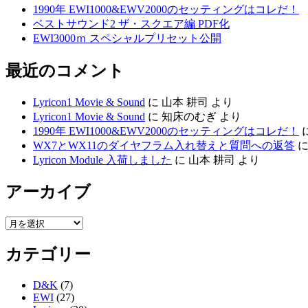
1990年 EWI1000&EWV2000のセッティングはコレだ！
ベストサウンド2 ザ・スクエア編 PDF化
EWI3000ｍ スペシャルプリセット公開
最近のコメント
Lyricon1 Movie & Sound
に
山本 耕司
より
Lyricon1 Movie & Sound
に
知床のむぎ
より
1990年 EWI1000&EWV2000のセッティングはコレだ！
WX7とWX11のダイヤフラム入れ替えと質問への返答
Lyricon Module 入荷しました
に
山本 耕司
より
アーカイブ
ア
ー
カテゴリー
カ
イ
ブ
D&K
(7)
EWI
(27)