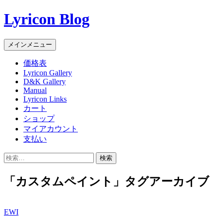
Lyricon Blog
検
コ
メインメニュー
索
ン
価格表
テ
Lyricon Gallery
ン
D&K Gallery
ツ
Manual
へ
Lyricon Links
ス
カート
キ
ショップ
ッ
マイアカウント
プ
支払い
検
索:
「カスタムペイント」タグアーカイブ
EWI