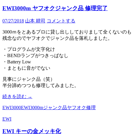
EWI3000m ヤフオクジャンク品 修理完了
07/27/2018
山本 耕司
コメントする
3000ｍをとあるプロに貸し出ししておりまして全くないのも
残念なのでヤフオクでジャンク品を落札しました。
・プログラムが文字化け
・BENDランプがつきっぱなし
・Battery Low
・まともに音がでない
見事にジャンク品（笑）
半分諦めつつも修理してみました。
EWI3000m
続きを読む
→
ヤ
EWI3000
EWI3000m
ジャンク品
ヤフオク
修理
フ
オ
EWI
ク
ジ
EWI キーの金メッキ化
ャ