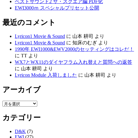
ベストサウンド2 ザ・スクエア編 PDF化
EWI3000ｍ スペシャルプリセット公開
最近のコメント
Lyricon1 Movie & Sound
に
山本 耕司
より
Lyricon1 Movie & Sound
に
知床のむぎ
より
1990年 EWI1000&EWV2000のセッティングはコレだ！
に
TT
より
WX7とWX11のダイヤフラム入れ替えと質問への返答
に
山本 耕司
より
Lyricon Module 入荷しました
に
山本 耕司
より
アーカイブ
ア
ー
カテゴリー
カ
イ
ブ
D&K
(7)
EWI
(27)