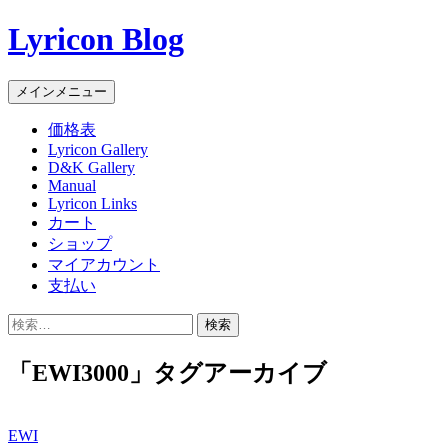
Lyricon Blog
検
コ
メインメニュー
索
ン
価格表
テ
Lyricon Gallery
ン
D&K Gallery
ツ
Manual
へ
Lyricon Links
ス
カート
キ
ショップ
ッ
マイアカウント
プ
支払い
検
索:
「EWI3000」タグアーカイブ
EWI