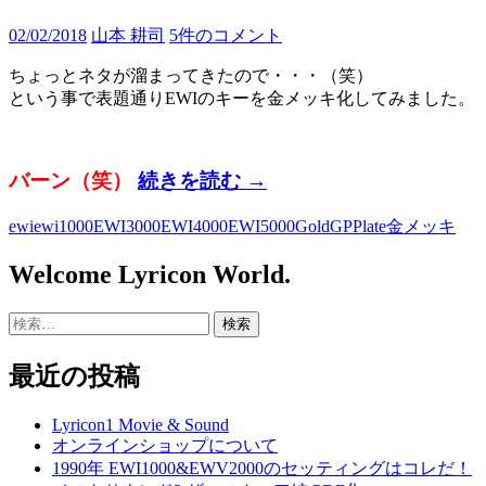
ン
02/02/2018
山本 耕司
5件のコメント
ク
品
ちょっとネタが溜まってきたので・・・（笑）
修
という事で表題通りEWIのキーを金メッキ化してみました。
理
完
了
EWI
バーン（笑）
続きを読む
→
キ
ewi
ewi1000
EWI3000
EWI4000
EWI5000
Gold
GP
Plate
金メッキ
ー
の
Welcome Lyricon World.
金
メ
検
ッ
索:
キ
最近の投稿
化
Lyricon1 Movie & Sound
オンラインショップについて
1990年 EWI1000&EWV2000のセッティングはコレだ！